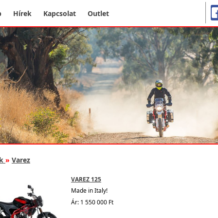
p
Hírek
Kapcsolat
Outlet
k
»
Varez
VAREZ 125
Made in Italy!
Ár: 1 550 000 Ft