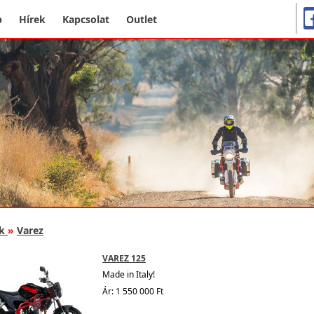
p
Hírek
Kapcsolat
Outlet
k
»
Varez
VAREZ 125
Made in Italy!
Ár: 1 550 000 Ft