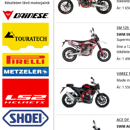
tökélete
Készleten lévő motorjaink
Ár: 1 65
SM 125
SWM SM
Superm
Íme a 1
tökélete
Ár: 1 49
VAREZ 
Made in 
Ár: 1 55
ACE OF
SWM AC