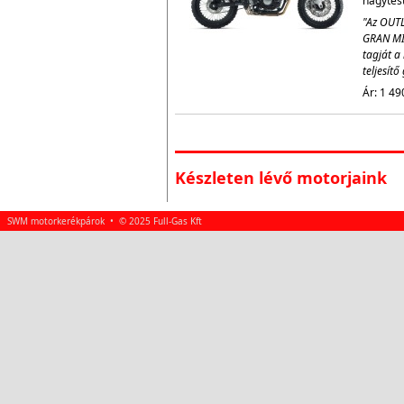
nagytestv
"Az OUTL
GRAN MI
tagját a 
teljesít
Ár: 1 49
Készleten lévő motorjaink
SWM motorkerékpárok • © 2025 Full-Gas Kft