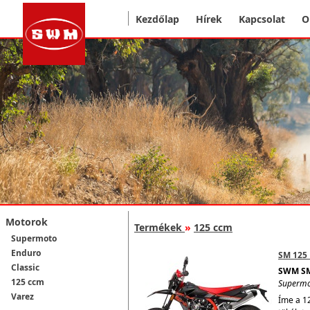
Kezdőlap
Hírek
Kapcsolat
O
Motorok
Termékek
»
125 ccm
Supermoto
Enduro
SM 125 
Classic
SWM SM
125 ccm
Superm
Varez
Íme a 1