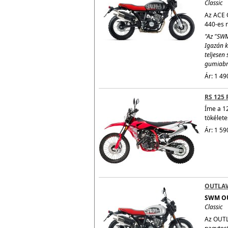
Classic
Az ACE O
440-es n
"Az "SWM
Igazán k
teljesen 
gumiabro
Ár: 1 49
RS 125 
Íme a 1
tökélete
Ár: 1 59
OUTLA
SWM O
Classic
Az OUTL