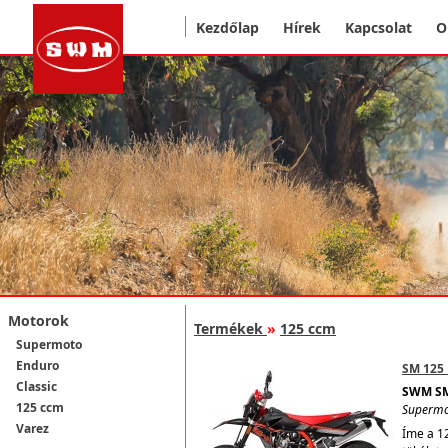
Kezdőlap
Hírek
Kapcsolat
O
Motorok
Termékek
»
125 ccm
Supermoto
Enduro
SM 125 
Classic
SWM SM
125 ccm
Superm
Varez
Íme a 1