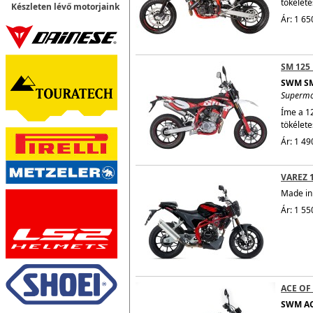
tökélete
Készleten lévő motorjaink
Ár: 1 65
SM 125
SWM SM
Superm
Íme a 1
tökélete
Ár: 1 49
VAREZ 
Made in 
Ár: 1 55
ACE OF
SWM AC