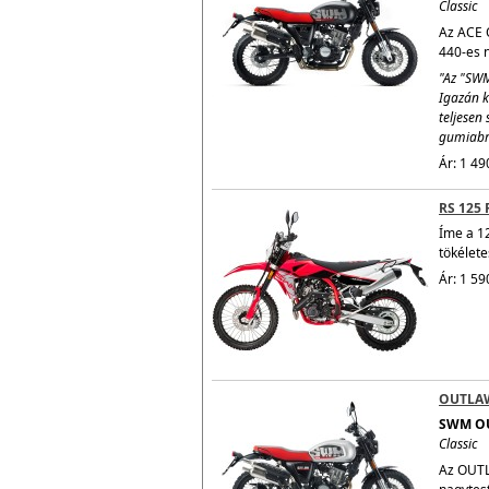
Classic
Az ACE O
440-es n
"Az "SWM
Igazán k
teljesen 
gumiabro
Ár: 1 49
RS 125 
Íme a 1
tökélete
Ár: 1 59
OUTLA
SWM O
Classic
Az OUTL