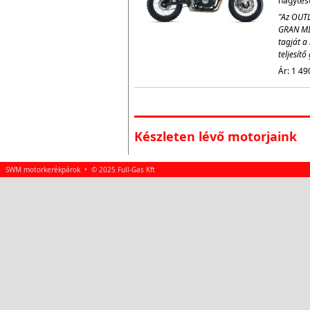
nagytestv
"Az OUTL
GRAN MI
tagját a 
teljesít
Ár: 1 49
Készleten lévő motorjaink
SWM motorkerékpárok • © 2025 Full-Gas Kft