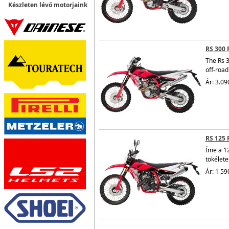
Készleten lévő motorjaink
RS 300 
The
Rs 3
off-road
Ár: 3.09
RS 125 
Íme a 1
tökélete
Ár: 1 59