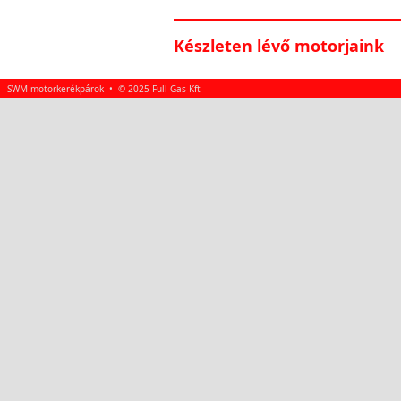
Készleten lévő motorjaink
SWM motorkerékpárok • © 2025 Full-Gas Kft