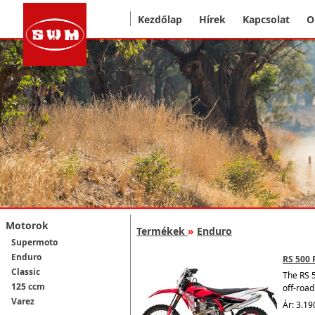
Kezdőlap
Hírek
Kapcsolat
O
Motorok
Termékek
»
Enduro
Supermoto
Enduro
RS 500 
Classic
The
RS 5
125 ccm
off-road
Varez
Ár: 3.19