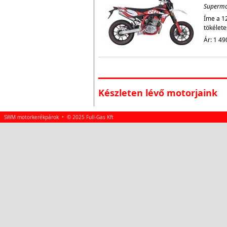
Superm
Íme a 1
tökélete
Ár: 1 49
Készleten lévő motorjaink
SWM motorkerékpárok • © 2025 Full-Gas Kft