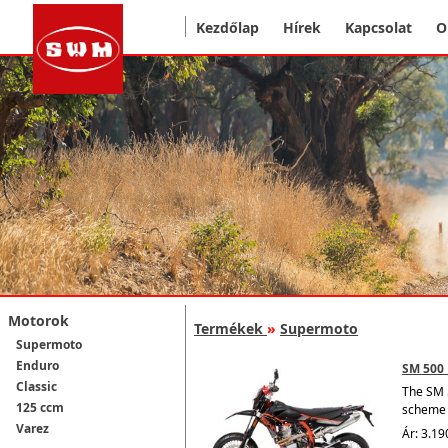
Kezdőlap
Hírek
Kapcsolat
O
Motorok
Termékek
»
Supermoto
Supermoto
Enduro
SM 500 
Classic
The SM 5
125 ccm
scheme 
Varez
Ár: 3.19