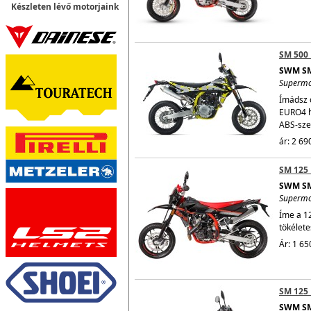
Készleten lévő motorjaink
SM 500
SWM SM
Superm
Ímádsz 
EURO4 h
ABS-sze
ár: 2 69
SM 125 
SWM SM
Superm
Íme a 1
tökélete
Ár: 1 65
SM 125
SWM SM