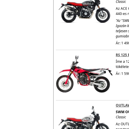
Classic
Az ACE O
440-es n
"Az "SWM
Igazán k
teljesen 
gumiabro
Ár: 1 49
RS 125 
Íme a 1
tökélete
Ár: 1 59
OUTLA
SWM O
Classic
Az OUTL