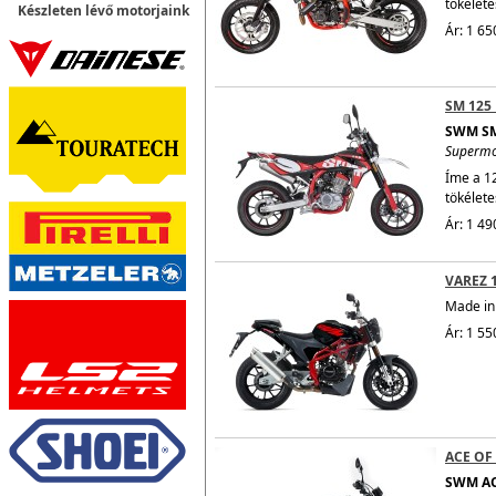
tökélete
Készleten lévő motorjaink
Ár: 1 65
SM 125
SWM SM
Superm
Íme a 1
tökélete
Ár: 1 49
VAREZ 
Made in 
Ár: 1 55
ACE OF
SWM AC