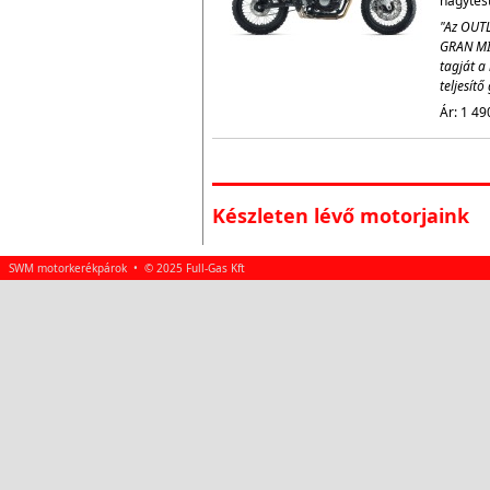
nagytestv
"Az OUTL
GRAN MI
tagját a 
teljesít
Ár: 1 49
Készleten lévő motorjaink
SWM motorkerékpárok • © 2025 Full-Gas Kft