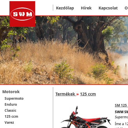
Kezdőlap
Hírek
Kapcsolat
O
Motorok
Termékek
»
125 ccm
Supermoto
Enduro
SM 125 
Classic
SWM SM
125 ccm
Superm
Varez
Íme a 1