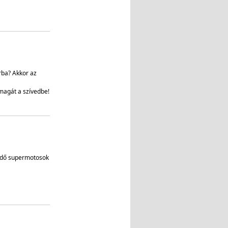
rba? Akkor az
magát a szívedbe!
ezdő supermotosok