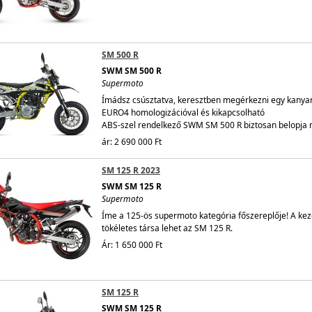
SM 500 R
SWM SM 500 R
Supermoto
Ímádsz csúsztatva, keresztben megérkezni egy kanya
EURO4 homologizációval és kikapcsolható
ABS-szel rendelkező SWM SM 500 R biztosan belopja 
ár: 2 690 000 Ft
SM 125 R 2023
SWM SM 125 R
Supermoto
Íme a 125-ös supermoto kategória főszereplője! A k
tökéletes társa lehet az SM 125 R.
Ár: 1 650 000 Ft
SM 125 R
SWM SM 125 R