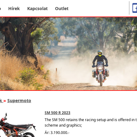
p
Hírek
Kapcsolat
Outlet
k
»
Supermoto
SM 500 R 2023
The SM 500 retains the racing setup and is offered in 
scheme and graphics;
Ár: 3.190.000.-