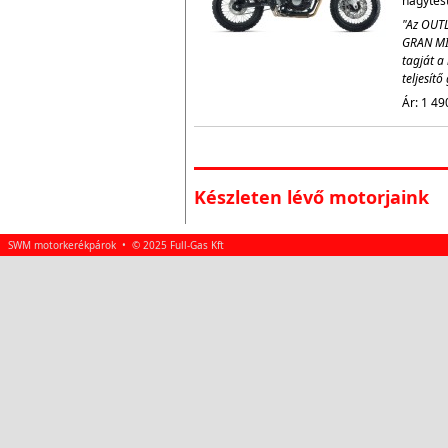
nagytestv
"Az OUTL
GRAN MI
tagját a 
teljesít
Ár: 1 49
Készleten lévő motorjaink
SWM motorkerékpárok • © 2025 Full-Gas Kft