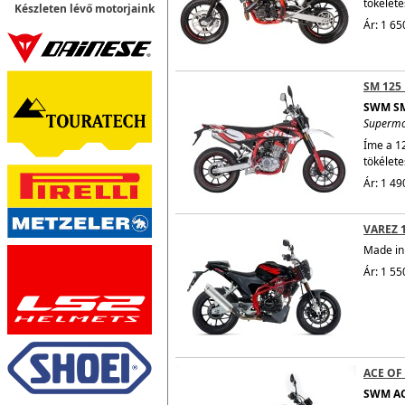
tökélete
Készleten lévő motorjaink
Ár: 1 65
SM 125
SWM SM
Superm
Íme a 1
tökélete
Ár: 1 49
VAREZ 
Made in 
Ár: 1 55
ACE OF
SWM AC