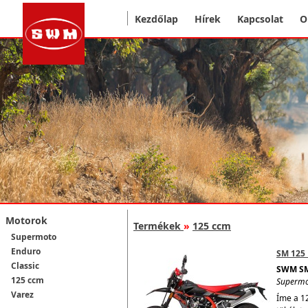
Kezdőlap
Hírek
Kapcsolat
O
Motorok
Termékek
»
125 ccm
Supermoto
Enduro
SM 125 
Classic
SWM SM
125 ccm
Superm
Varez
Íme a 1