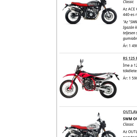
Classic
Az ACE O
440-es n
"Az "SWM
Igazán k
teljesen 
gumiabro
Ár: 1 49
RS 125 
Íme a 1
tökélete
Ár: 1 59
OUTLA
SWM O
Classic
Az OUTL