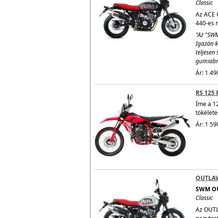
Classic
Az ACE O
440-es n
"Az "SWM
Igazán k
teljesen 
gumiabro
Ár: 1 49
RS 125 
Íme a 1
tökélete
Ár: 1 59
OUTLA
SWM O
Classic
Az OUTL