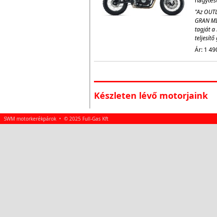
nagytestv
"Az OUTL
GRAN MI
tagját a 
teljesít
Ár: 1 49
Készleten lévő motorjaink
SWM motorkerékpárok • © 2025 Full-Gas Kft