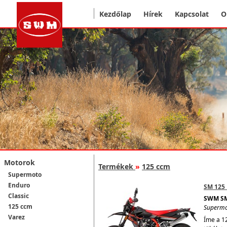
Kezdőlap
Hírek
Kapcsolat
O
Motorok
Termékek
»
125 ccm
Supermoto
Enduro
SM 125 
Classic
SWM SM
125 ccm
Superm
Varez
Íme a 1