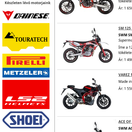
tökélete
Készleten lévő motorjaink
Ár: 1 65
SM 125
SWM SM
Superm
Íme a 1
tökélete
Ár: 1 49
VAREZ 
Made in 
Ár: 1 55
ACE OF
SWM AC