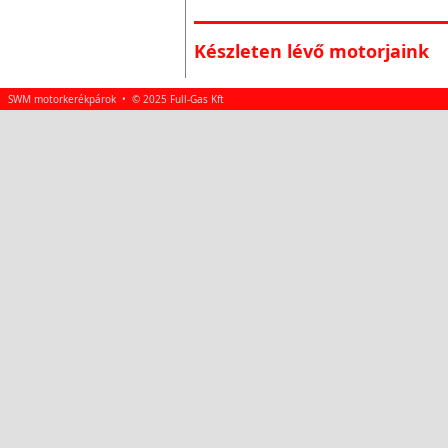
Készleten lévő motorjaink
SWM motorkerékpárok • © 2025 Full-Gas Kft