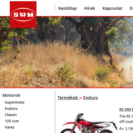
Kezdőlap
Hírek
Kapcsolat
O
Motorok
Termékek
»
Enduro
Supermoto
Enduro
RS 500 
Classic
The
RS 5
125 ccm
off-road
Varez
Ár: 3.19