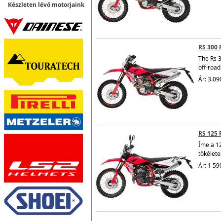
Készleten lévő motorjaink
RS 300 
The
Rs 3
off-road
Ár: 3.09
RS 125 
Íme a 1
tökélete
Ár: 1 59