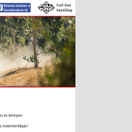
Full-Gas
Kövess minket a
Facebookon is!
kezdőlap
an és könnyen
us motorkerékpár!