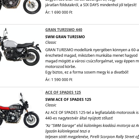
járatlan földutakról, a SIX DAYS mindenhol jól teljesít!
Ár: 1 690 000 Ft
GRAN TURISMO 440
SWM GRAN TURISMO
Classic
GRAN TURISMO modellünk nyergében könnyen a 60-a
érezheted magad, miközben munkába menet hagyod
magad mögött a városi csúcsforgalmat, vagy éppen mi
motorozod körbe.
Egy biztos, ez a forma sosem megy ki a divatból!
Ár: 1 590 000 Ft
ACE OF SPADES 125
SWM ACE OF SPADES 125
Classic
Az ACE OF SPADES 125-tel a legfiatalabb motorosok is
440-es nagytestvér által nyújtott stílust!
"Az "SWM Garage" első különleges kiadású motorja az A
Igazán különlegessé teszi a
teljesen sötét megjelenése, Pirelli Scorpion Rally Street o