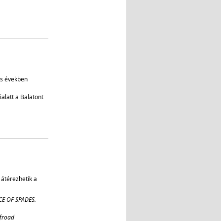
s években
alatt a Balatont
 átérezhetik a
CE OF SPADES.
ffroad