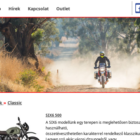
p
Hírek
Kapcsolat
Outlet
k
»
Classic
SIX6 500
A SIX6 modellünk egy terepen is meglehetősen biztos
használható,
összetéveszthetetlen karakterrel rendelkező klasszik
Legyen szó akár városi dzsungelről, vagy