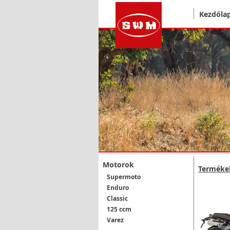
Kezdőla
Motorok
Terméke
Supermoto
Enduro
Classic
125 ccm
Varez