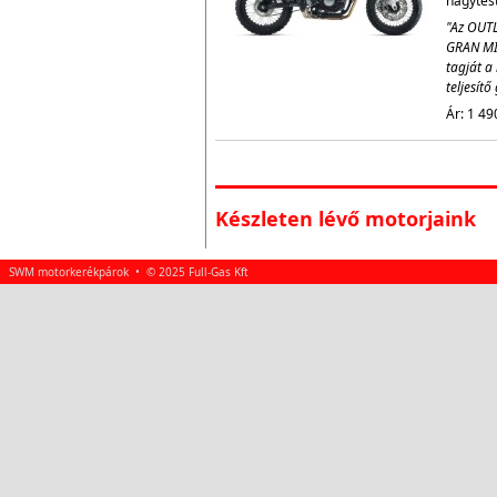
nagytestv
"Az OUTL
GRAN MI
tagját a 
teljesít
Ár: 1 49
Készleten lévő motorjaink
SWM motorkerékpárok • © 2025 Full-Gas Kft