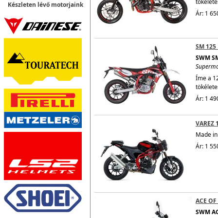
tökélete
Készleten lévő motorjaink
Ár: 1 65
SM 125
SWM SM
Superm
Íme a 1
tökélete
Ár: 1 49
VAREZ 
Made in 
Ár: 1 55
ACE OF
SWM AC