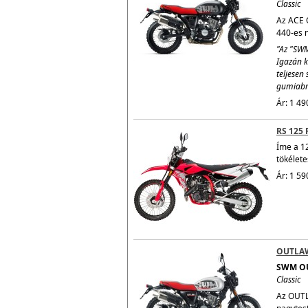
Classic
Az ACE O
440-es n
"Az "SWM
Igazán k
teljesen 
gumiabro
Ár: 1 49
RS 125 
Íme a 1
tökélete
Ár: 1 59
OUTLA
SWM O
Classic
Az OUTL