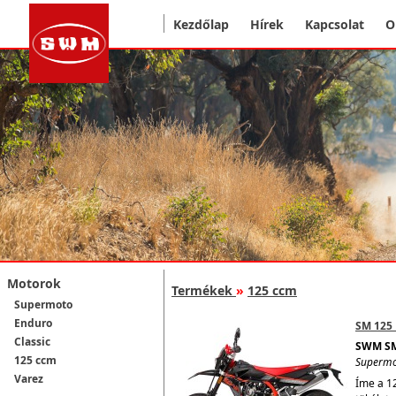
Kezdőlap
Hírek
Kapcsolat
O
Motorok
Termékek
»
125 ccm
Supermoto
Enduro
SM 125 
Classic
SWM SM
125 ccm
Superm
Varez
Íme a 1