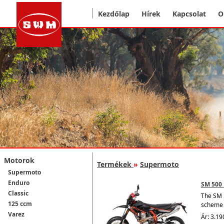
Kezdőlap
Hírek
Kapcsolat
O
Motorok
Termékek
»
Supermoto
Supermoto
Enduro
SM 500 
Classic
The SM 5
125 ccm
scheme 
Varez
Ár: 3.19