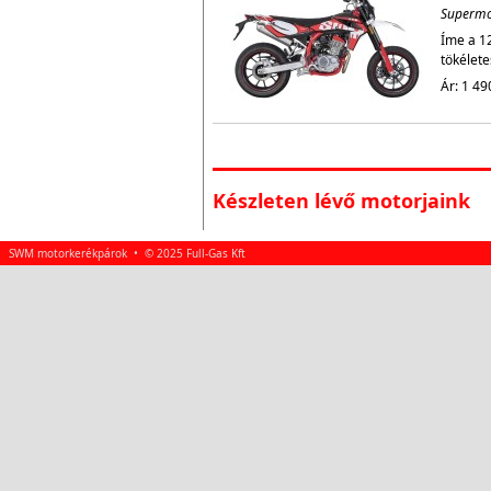
Superm
Íme a 1
tökélete
Ár: 1 49
Készleten lévő motorjaink
SWM motorkerékpárok • © 2025 Full-Gas Kft