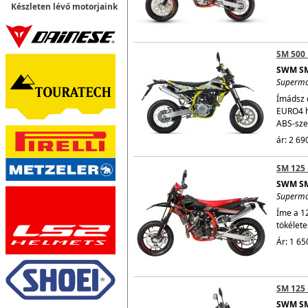
Készleten lévő motorjaink
SM 500
SWM SM
Superm
Ímádsz 
EURO4 h
ABS-sze
ár: 2 69
SM 125 
SWM SM
Superm
Íme a 1
tökélete
Ár: 1 65
SM 125
SWM SM