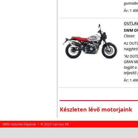
gumiabro
Ár: 1 49
OUTLA
SWM O
Classic
Az OUTL
nagytestv
"Az OUTL
GRAN MI
tagját a 
teljesít
Ár: 1 49
Készleten lévő motorjaink
SWM motorkerékpárok • © 2025 Full-Gas Kft