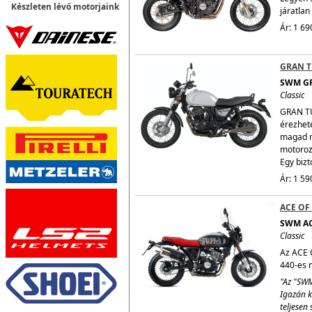
Készleten lévő motorjaink
járatlan
Ár: 1 69
GRAN T
SWM G
Classic
GRAN TU
érezhet
magad m
motoroz
Egy bizt
Ár: 1 59
ACE OF
SWM AC
Classic
Az ACE O
440-es n
"Az "SWM
Igazán k
teljesen 