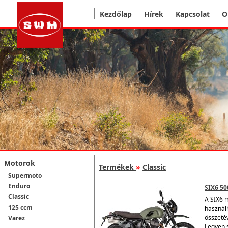
Kezdőlap
Hírek
Kapcsolat
O
Motorok
Termékek
»
Classic
Supermoto
Enduro
SIX6 50
Classic
A SIX6 
125 ccm
használ
összeté
Varez
Legyen s