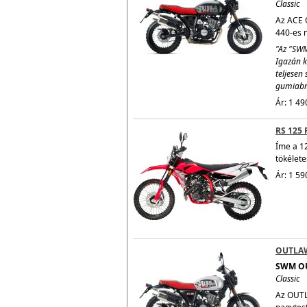
Classic
Az ACE O
440-es n
"Az "SWM
Igazán k
teljesen 
gumiabro
Ár: 1 49
RS 125 
Íme a 1
tökélete
Ár: 1 59
OUTLA
SWM O
Classic
Az OUTL