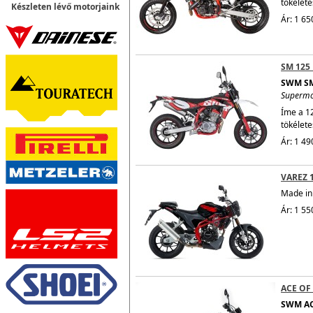
tökélete
Készleten lévő motorjaink
Ár: 1 65
SM 125
SWM SM
Superm
Íme a 1
tökélete
Ár: 1 49
VAREZ 
Made in 
Ár: 1 55
ACE OF
SWM AC