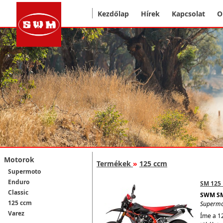
Kezdőlap
Hírek
Kapcsolat
O
Motorok
Termékek
»
125 ccm
Supermoto
Enduro
SM 125 
Classic
SWM SM
125 ccm
Superm
Varez
Íme a 1