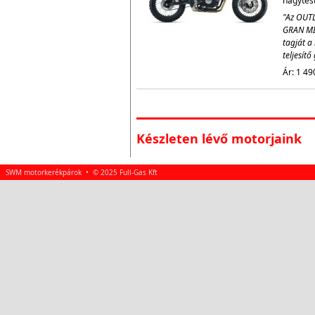
nagytestv
"Az OUTL
GRAN MI
tagját a 
teljesít
Ár: 1 49
Készleten lévő motorjaink
SWM motorkerékpárok • © 2025 Full-Gas Kft