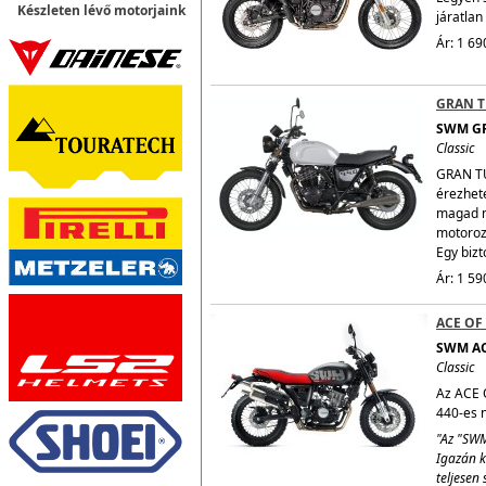
Készleten lévő motorjaink
járatlan
Ár: 1 69
GRAN T
SWM G
Classic
GRAN TU
érezhet
magad m
motoroz
Egy bizt
Ár: 1 59
ACE OF
SWM AC
Classic
Az ACE O
440-es n
"Az "SWM
Igazán k
teljesen 