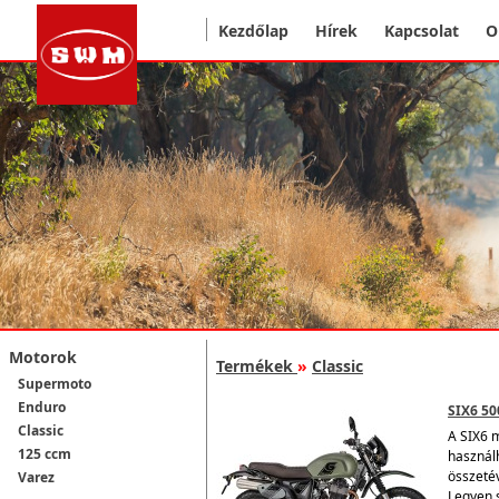
Kezdőlap
Hírek
Kapcsolat
O
Motorok
Termékek
»
Classic
Supermoto
Enduro
SIX6 50
Classic
A SIX6 
125 ccm
használ
összeté
Varez
Legyen s