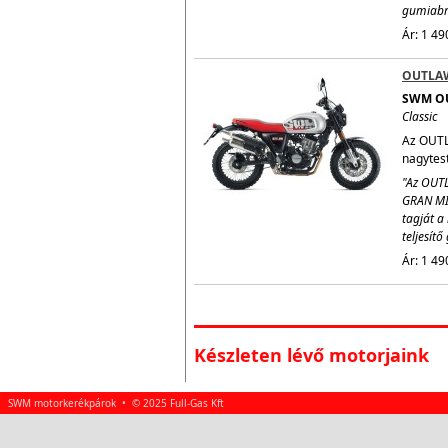
gumiabro
Ár: 1 49
OUTLA
SWM O
Classic
Az OUTL
nagytestv
"Az OUTL
GRAN MI
tagját a 
teljesít
Ár: 1 49
Készleten lévő motorjaink
SWM motorkerékpárok • © 2025 Full-Gas Kft