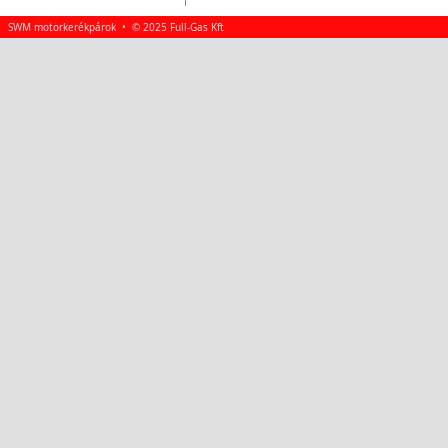
SWM motorkerékpárok • © 2025 Full-Gas Kft