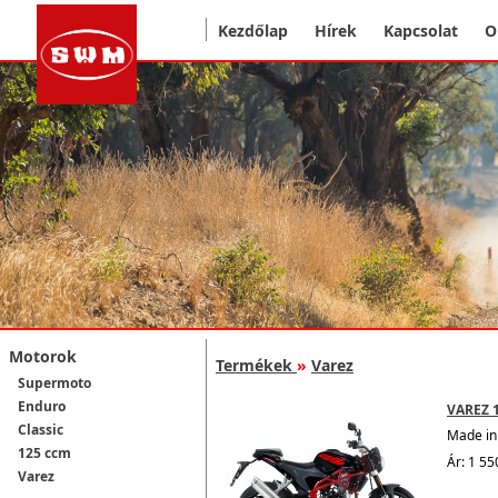
Kezdőlap
Hírek
Kapcsolat
O
Motorok
Termékek
»
Varez
Supermoto
Enduro
VAREZ 
Classic
Made in 
125 ccm
Ár: 1 55
Varez