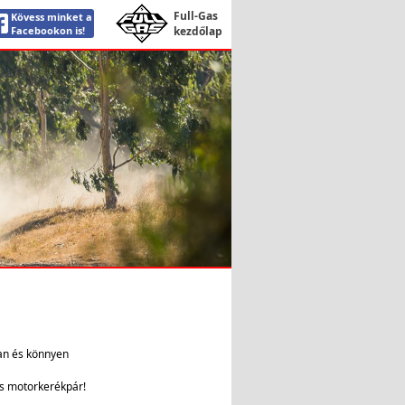
Full-Gas
Kövess minket a
Facebookon is!
kezdőlap
an és könnyen
us motorkerékpár!