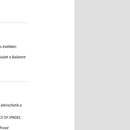
s években
alatt a Balatont
 átérezhetik a
CE OF SPADES.
ffroad