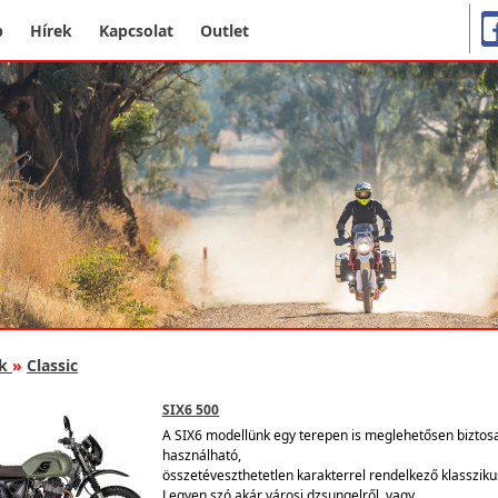
p
Hírek
Kapcsolat
Outlet
k
»
Classic
SIX6 500
A SIX6 modellünk egy terepen is meglehetősen biztos
használható,
összetéveszthetetlen karakterrel rendelkező klasszik
Legyen szó akár városi dzsungelről, vagy