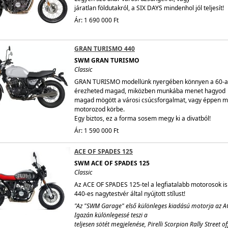
járatlan földutakról, a SIX DAYS mindenhol jól teljesít!
Ár: 1 690 000 Ft
GRAN TURISMO 440
SWM GRAN TURISMO
Classic
GRAN TURISMO modellünk nyergében könnyen a 60-a
érezheted magad, miközben munkába menet hagyod
magad mögött a városi csúcsforgalmat, vagy éppen mi
motorozod körbe.
Egy biztos, ez a forma sosem megy ki a divatból!
Ár: 1 590 000 Ft
ACE OF SPADES 125
SWM ACE OF SPADES 125
Classic
Az ACE OF SPADES 125-tel a legfiatalabb motorosok is
440-es nagytestvér által nyújtott stílust!
"Az "SWM Garage" első különleges kiadású motorja az A
Igazán különlegessé teszi a
teljesen sötét megjelenése, Pirelli Scorpion Rally Street o