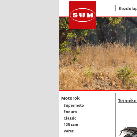
Kezdőla
Motorok
Terméke
Supermoto
Enduro
Classic
125 ccm
Varez