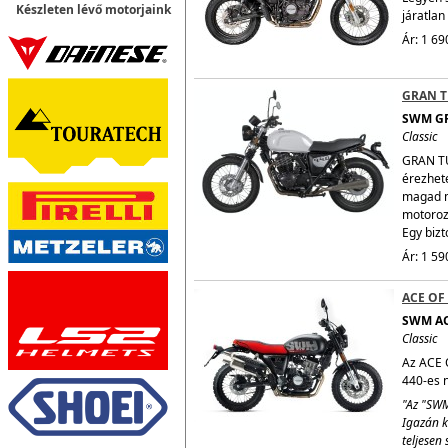
Készleten lévő motorjaink
járatlan
Ár: 1 69
GRAN T
SWM G
Classic
GRAN TU
érezhet
magad m
motoroz
Egy bizt
Ár: 1 59
ACE OF
SWM AC
Classic
Az ACE O
440-es n
"Az "SWM
Igazán k
teljesen 