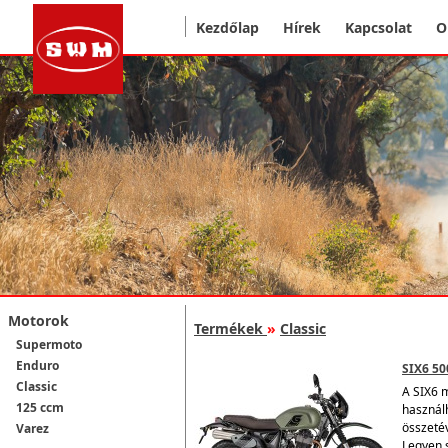
Kezdőlap
Hírek
Kapcsolat
O
Motorok
Termékek
»
Classic
Supermoto
Enduro
SIX6 50
Classic
A SIX6 
125 ccm
használ
összeté
Varez
Legyen s