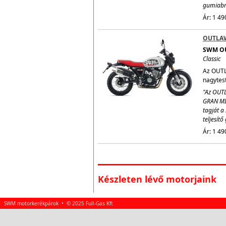
gumiabro
Ár: 1 49
OUTLA
SWM O
Classic
Az OUTL
nagytestv
"Az OUTL
GRAN MI
tagját a 
teljesít
Ár: 1 49
Készleten lévő motorjaink
SWM motorkerékpárok • © 2025 Full-Gas Kft