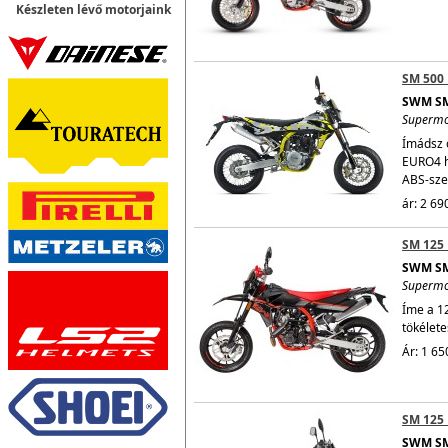
Készleten lévő motorjaink
SM 500
SWM SM
Superm
Ímádsz 
EURO4 h
ABS-sze
ár: 2 69
SM 125 
SWM SM
Superm
Íme a 1
tökélete
Ár: 1 65
SM 125
SWM SM