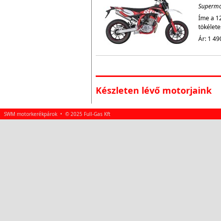
Superm
Íme a 1
tökélete
Ár: 1 49
Készleten lévő motorjaink
SWM motorkerékpárok • © 2025 Full-Gas Kft