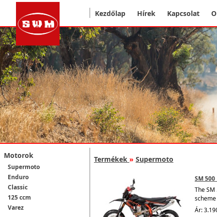
Kezdőlap
Hírek
Kapcsolat
O
Motorok
Termékek
»
Supermoto
Supermoto
Enduro
SM 500 
Classic
The SM 5
125 ccm
scheme 
Varez
Ár: 3.19