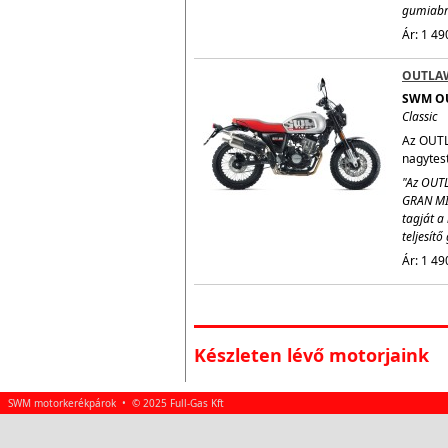
gumiabro
Ár: 1 49
OUTLA
SWM O
Classic
Az OUTL
nagytestv
"Az OUTL
GRAN MI
tagját a 
teljesít
Ár: 1 49
Készleten lévő motorjaink
SWM motorkerékpárok • © 2025 Full-Gas Kft