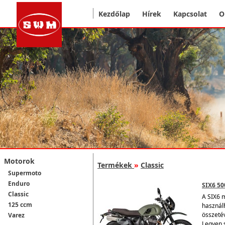
Kezdőlap
Hírek
Kapcsolat
O
Motorok
Termékek
»
Classic
Supermoto
Enduro
SIX6 50
Classic
A SIX6 
125 ccm
használ
összeté
Varez
Legyen s