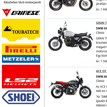
Készleten lévő motorjaink
járatlan
Ár: 1 69
GRAN T
SWM G
Classic
GRAN TU
érezhet
magad m
motoroz
Egy bizt
Ár: 1 59
ACE OF
SWM AC
Classic
Az ACE O
440-es n
"Az "SWM
Igazán k
teljesen 