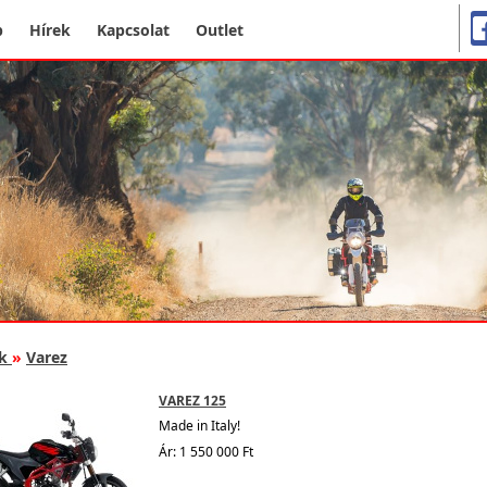
p
Hírek
Kapcsolat
Outlet
k
»
Varez
VAREZ 125
Made in Italy!
Ár: 1 550 000 Ft