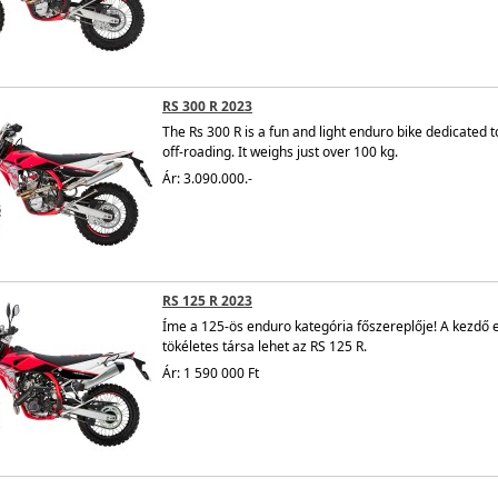
RS 300 R 2023
The
Rs 300 R is a fun and light enduro bike
dedicated t
off-roading. It weighs just over 100 kg.
Ár: 3.090.000.-
RS 125 R 2023
Íme a 125-ös enduro kategória főszereplője! A kezdő
tökéletes társa lehet az RS 125 R.
Ár: 1 590 000 Ft