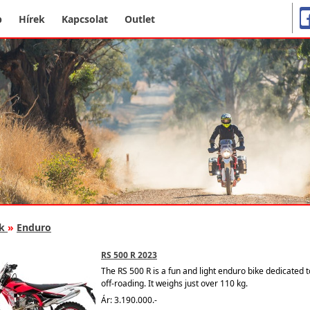
p
Hírek
Kapcsolat
Outlet
k
»
Enduro
RS 500 R 2023
The
RS 500 R is a fun and light enduro bike
dedicated 
off-roading. It weighs just over 110 kg.
Ár: 3.190.000.-