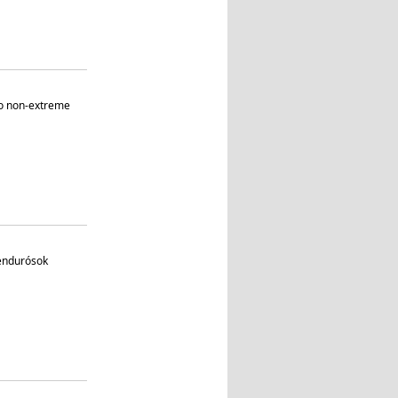
o non-extreme
 endurósok