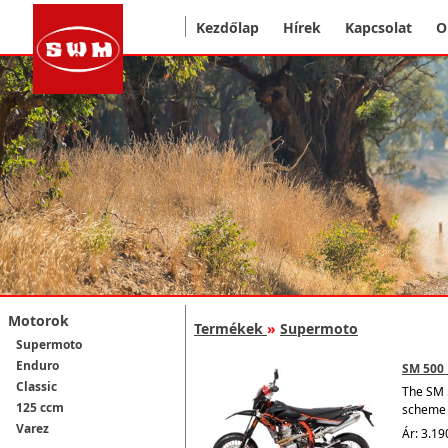
Kezdőlap
Hírek
Kapcsolat
O
Motorok
Termékek
»
Supermoto
Supermoto
Enduro
SM 500 
Classic
The SM 5
125 ccm
scheme 
Varez
Ár: 3.19