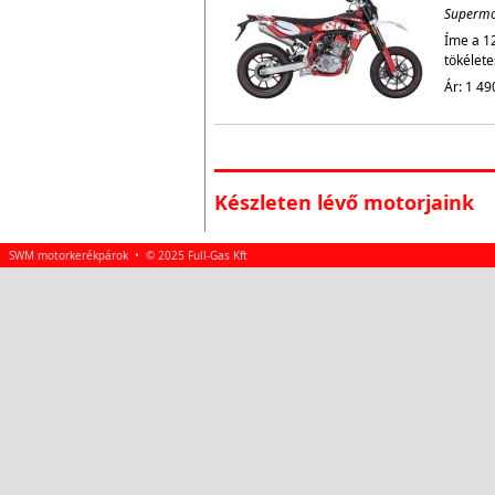
Superm
Íme a 1
tökélete
Ár: 1 49
Készleten lévő motorjaink
SWM motorkerékpárok • © 2025 Full-Gas Kft