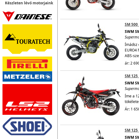
Készleten lévő motorjaink
SM 500
SWM SM
Superm
Ímádsz 
EURO4 h
ABS-sze
ár: 2 69
SM 125 
SWM SM
Superm
Íme a 1
tökélete
Ár: 1 65
SM 125
SWM SM