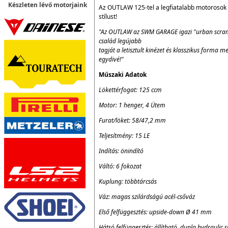
Készleten lévő motorjaink
Az OUTLAW 125-tel a legfiatalabb motorosok is
stílust!
"Az OUTLAW az SWM GARAGE igazi "urban scram
család legújabb
tagját a letisztult kinézet és klasszikus forma me
egydivé!"
Műszaki Adatok
Lökettérfogat: 125 ccm
Motor: 1 henger, 4 Ütem
Furat/löket: 58/47,2 mm
Teljesítmény: 15 LE
Indítás: önindító
Váltó: 6 fokozat
Kuplung: többtárcsás
Váz: magas szilárdságú acél-csőváz
Első felfüggesztés: upside-down Ø 41 mm
Hátsó felfüggesztés: állítható, dupla hydraulic