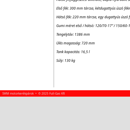
Első fék: 300 mm tárcsa, kétdugattyús úszó fékn
Hátsó fék: 220 mm tárcsa, egy dugattyús úszó 
Gumi méret első / hátsó: 120/70-17” / 150/60-
Tengelytáv: 1386 mm
Ülés magasság: 720 mm
Tank kapacitás: 16,5 l
Súly: 130 kg
SWM motorkerékpárok • © 2025 Full-Gas Kft