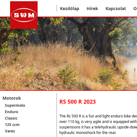
Kezdőlap
Hírek
Kapcsolat
O
Motorok
RS 500 R 2023
Supermoto
Enduro
The
Rs 500 R is a fun and light enduro bike
ded
Classic
over 110 kg, is very agile and is equipped with
125 ccm
suspensions it has a telehydraulic upside-d
Varez
hydraulic monoshock for the rear.