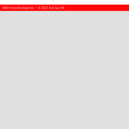
SWM motorkerékpárok • © 2025 Full-Gas Kft