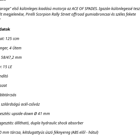
rage" első különleges kiadású motorja az ACE OF SPADES. Igazán különlegessé tesz
tét megjelenése, Pirelli Scorpion Rally Street offroad gumiabroncsai és széles fekete
"
datok
at: 125 ccm
enger, 4 Ütem
t: 58/47,2 mm
y: 15 LE
indító
kozat
öbbtárcsás
szilárdságú acél-csőváz
ggesztés: upside-down Ø 41 mm
ggesztés: állítható, dupla hydraulic shock absorber
00 mm tárcsa, kétdugattyús úszó féknyereg (ABS elől - hátul)