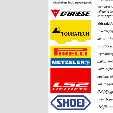
Készleten lévő motorjaink
"Az "SWM Ga
teljesen sö
kormánya.
Műszaki A
Lökettérfog
Motor: 1 h
Furat/löke
Teljesítmén
Indítás: ön
Váltó: 6 fo
Kuplung: t
Váz: magas 
Első felfü
Hátsó felfü
Első fék: 3