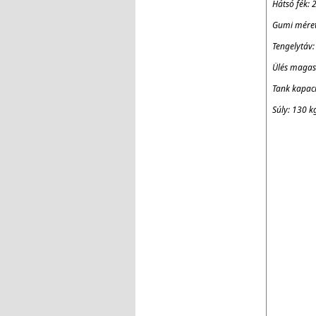
Hátsó fék: 
Gumi méret 
Tengelytáv
Ülés maga
Tank kapaci
Súly: 130 k