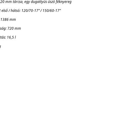
220 mm tárcsa, egy dugattyús úszó féknyereg
első / hátsó: 120/70-17” / 150/60-17”
: 1386 mm
sság: 720 mm
tás: 16,5 l
g