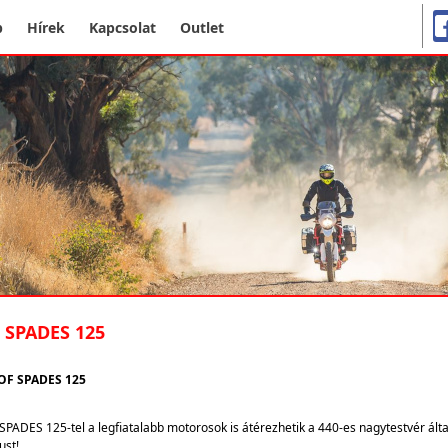
p
Hírek
Kapcsolat
Outlet
 SPADES 125
OF SPADES 125
SPADES 125-tel a legfiatalabb motorosok is átérezhetik a 440-es nagytestvér álta
ust!