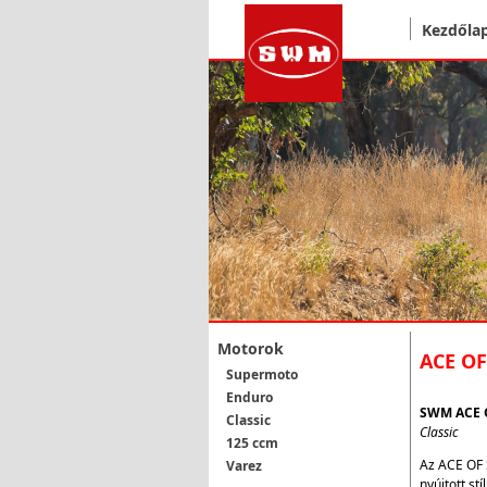
Kezdőla
Motorok
ACE OF
Supermoto
Enduro
SWM ACE 
Classic
Classic
125 ccm
Az ACE OF 
Varez
nyújtott stíl