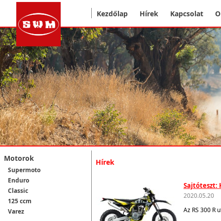
Kezdőlap
Hírek
Kapcsolat
O
Motorok
Hírek
Supermoto
Enduro
Sajtóteszt:
Classic
2020.05.20
125 ccm
Az RS 300 R u
Varez