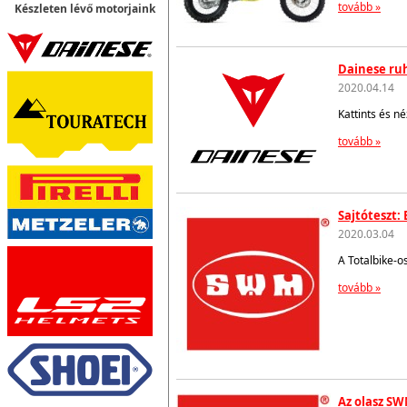
tovább »
Készleten lévő motorjaink
Dainese ruh
2020.04.14
Kattints és n
tovább »
Sajtóteszt:
2020.03.04
A Totalbike-o
tovább »
Az olasz SW