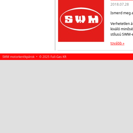
2018.07.28
Ismerd meg az
Verhetetlen á
kiváló minősé
stílusú SWM-
tovább »
SWM motorkerékpárok • © 2025 Full-Gas Kft