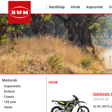
Kezdőlap
Hírek
Kapcsolat
O
Motorok
Hírek
Supermoto
Enduro
Sajtóteszt:
Classic
2020.05.20
125 ccm
Az RS 300 R u
Varez