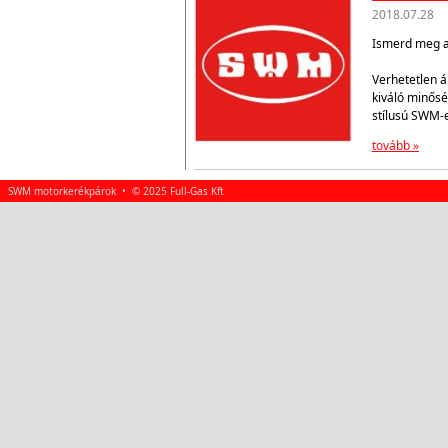
2018.07.28
Ismerd meg az
Verhetetlen á
kiváló minősé
stílusú SWM-
tovább »
SWM motorkerékpárok • © 2025 Full-Gas Kft