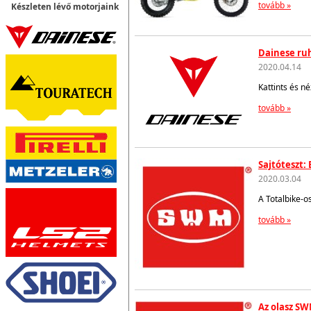
tovább »
Készleten lévő motorjaink
Dainese ruh
2020.04.14
Kattints és n
tovább »
Sajtóteszt:
2020.03.04
A Totalbike-o
tovább »
Az olasz SW