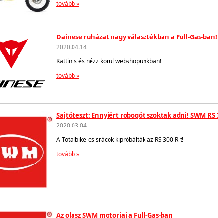
tovább »
Dainese ruházat nagy választékban a Full-Gas-ban!
2020.04.14
Kattints és nézz körül webshopunkban!
tovább »
Sajtóteszt: Ennyiért robogót szoktak adni! SWM RS 
2020.03.04
A Totalbike-os srácok kipróbálták az RS 300 R-t!
tovább »
Az olasz SWM motorjai a Full-Gas-ban