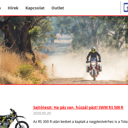
p
Hírek
Kapcsolat
Outlet
Sajtóteszt: Ha gáz van, húzzál gázt! SWM RS 500 R
2020.05.20
Az RS 300 R után kedvet a kaptak a nagytestvérhez is a Total