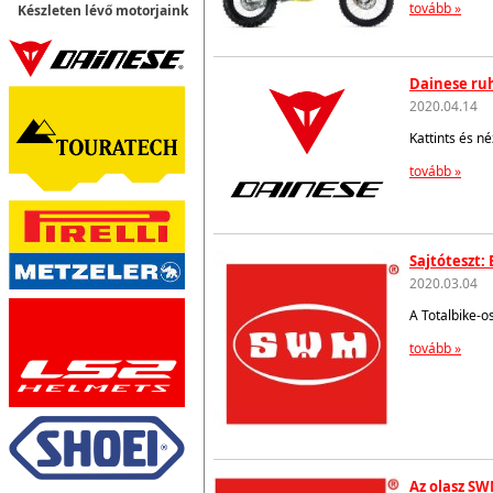
tovább »
Készleten lévő motorjaink
Dainese ruh
2020.04.14
Kattints és n
tovább »
Sajtóteszt:
2020.03.04
A Totalbike-o
tovább »
Az olasz SW