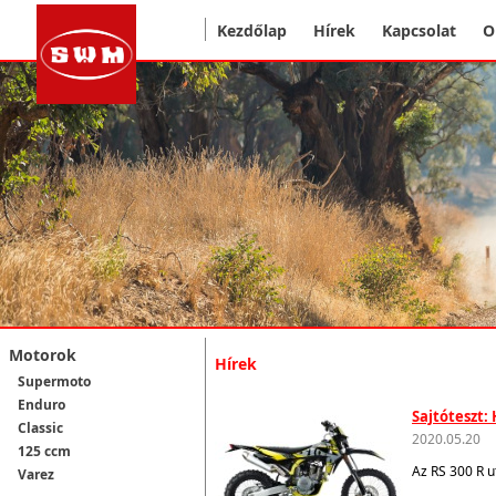
Kezdőlap
Hírek
Kapcsolat
O
Motorok
Hírek
Supermoto
Enduro
Sajtóteszt:
Classic
2020.05.20
125 ccm
Az RS 300 R u
Varez