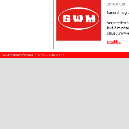
2018.07.28
Ismerd meg az
Verhetetlen á
kiváló minősé
stílusú SWM-
tovább »
SWM motorkerékpárok • © 2025 Full-Gas Kft