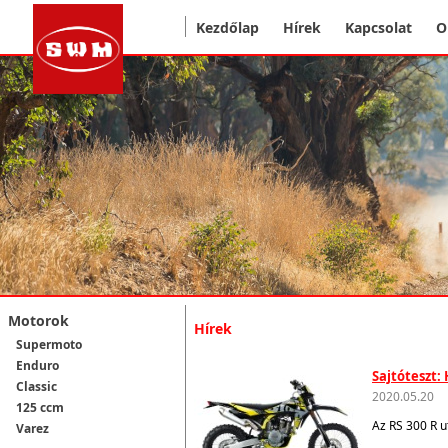
Kezdőlap
Hírek
Kapcsolat
O
Motorok
Hírek
Supermoto
Enduro
Sajtóteszt:
Classic
2020.05.20
125 ccm
Az RS 300 R u
Varez