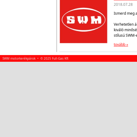
2018.07.28
Ismerd meg az
Verhetetlen á
kiváló minősé
stílusú SWM-
tovább »
SWM motorkerékpárok • © 2025 Full-Gas Kft