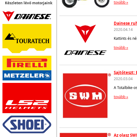
tovább »
Készleten lévő motorjaink
Dainese ruh
2020.04.14
Kattints és n
tovább »
Sajtóteszt:
2020.03.04
A Totalbike-o
tovább »
Az olasz SW