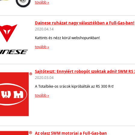
tovább »
Dainese ruházat nagy választékban a Full-Gas-ban!
2020.04.14
Kattints és nézz körül webshopunkban!
tovább »
Sajtóteszt: Ennyiért robogót szoktak adni! SWM RS 
2020.03.04
A Totalbike-os srácok kipróbálták az RS 300 R-t!
tovább »
Az olasz SWM motorjai a Full-Gas-ban