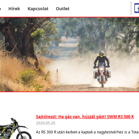
p
Hírek
Kapcsolat
Outlet
Sajtóteszt: Ha gáz van, húzzál gázt! SWM RS 500 R
2020.05.20
Az RS 300 R után kedvet a kaptak a nagytestvérhez is a Total