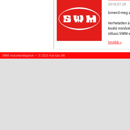
2018.07.28
Ismerd meg az
Verhetetlen á
kiváló minősé
stílusú SWM-
tovább »
SWM motorkerékpárok • © 2025 Full-Gas Kft