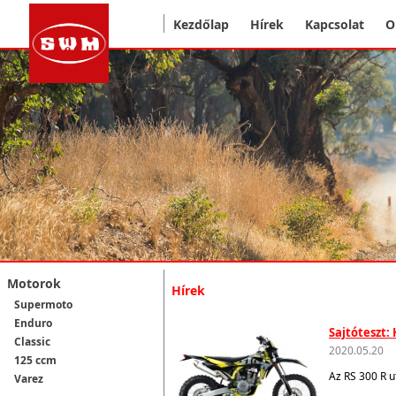
Kezdőlap
Hírek
Kapcsolat
O
Motorok
Hírek
Supermoto
Enduro
Sajtóteszt:
Classic
2020.05.20
125 ccm
Az RS 300 R u
Varez