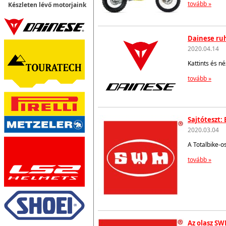
tovább »
Készleten lévő motorjaink
Dainese ruh
2020.04.14
Kattints és n
tovább »
Sajtóteszt:
2020.03.04
A Totalbike-o
tovább »
Az olasz SW