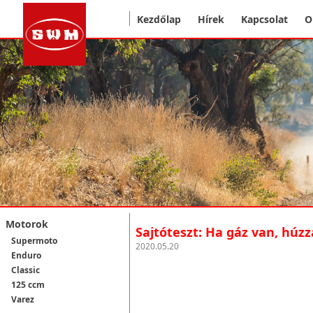
Kezdőlap
Hírek
Kapcsolat
O
Motorok
Sajtóteszt: Ha gáz van, húzz
Supermoto
2020.05.20
Enduro
Classic
125 ccm
Varez