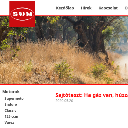
Kezdőlap
Hírek
Kapcsolat
O
Motorok
Sajtóteszt: Ha gáz van, húzz
Supermoto
2020.05.20
Enduro
Classic
125 ccm
Varez