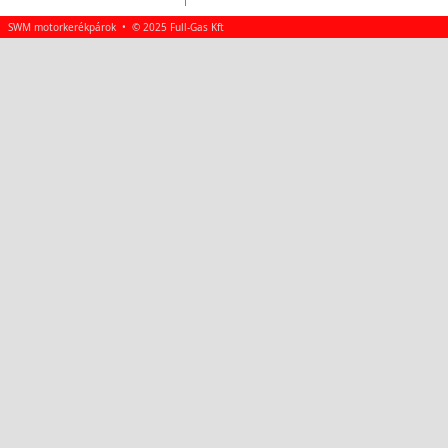
SWM motorkerékpárok • © 2025 Full-Gas Kft