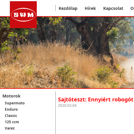
Kezdőlap
Hírek
Kapcsolat
O
Motorok
Sajtóteszt: Ennyiért robogó
Supermoto
2020.03.04
Enduro
Classic
125 ccm
Varez