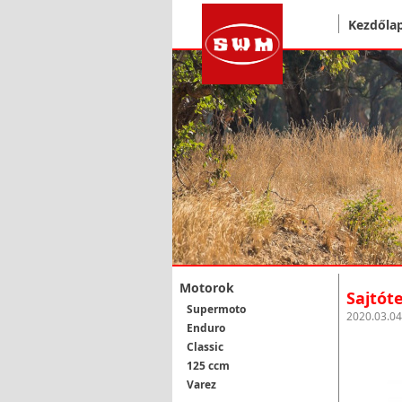
Kezdőla
Motorok
Sajtót
Supermoto
2020.03.04
Enduro
Classic
125 ccm
Varez