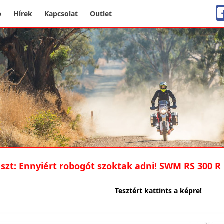
p
Hírek
Kapcsolat
Outlet
eszt: Ennyiért robogót szoktak adni! SWM RS 300 R
Tesztért kattints a képre!