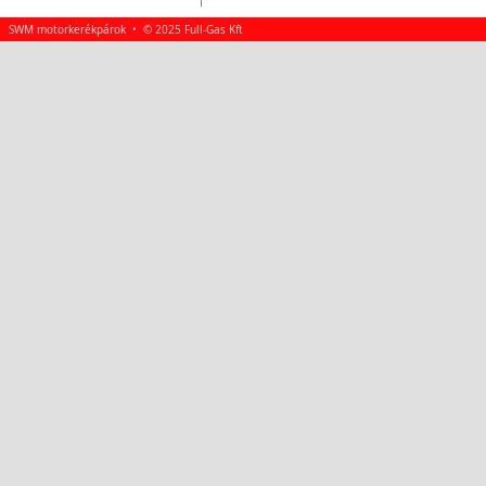
SWM motorkerékpárok • © 2025 Full-Gas Kft