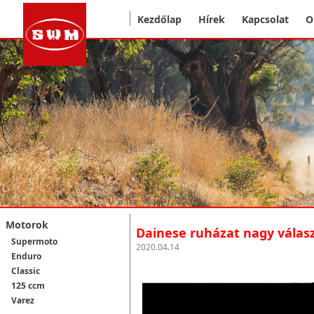
Kezdőlap
Hírek
Kapcsolat
O
Motorok
Dainese ruházat nagy válasz
Supermoto
2020.04.14
Enduro
Classic
125 ccm
Varez