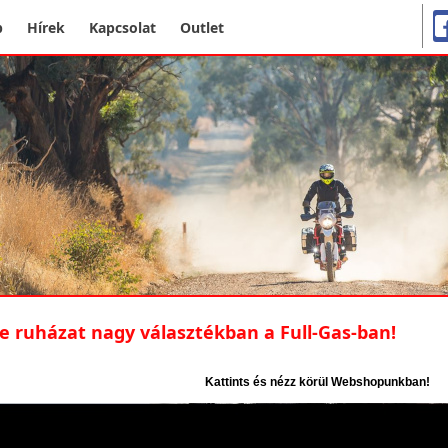
p
Hírek
Kapcsolat
Outlet
e ruházat nagy választékban a Full-Gas-ban!
Kattints és nézz körül Webshopunkban!