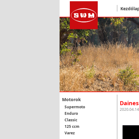
Kezdőla
Motorok
Daines
Supermoto
2020.04.14
Enduro
Classic
125 ccm
Varez