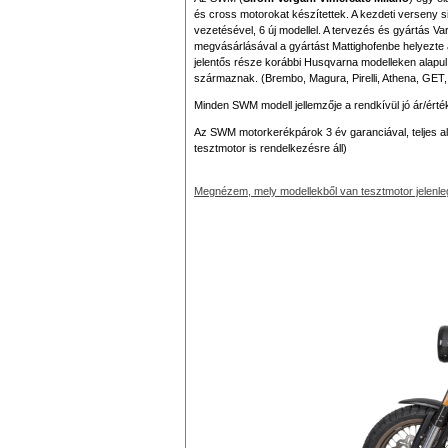
és cross motorokat készítettek. A kezdeti verseny 
vezetésével, 6 új modellel. A tervezés és gyártás 
megvásárlásával a gyártást Mattighofenbe helyezte
jelentős része korábbi Husqvarna modelleken alapul. 
származnak. (Brembo, Magura, Pirelli, Athena, GET, 
Minden SWM modell jellemzője a rendkívül jó ár/érté
Az SWM motorkerékpárok 3 év garanciával, teljes al
tesztmotor is rendelkezésre áll)
Megnézem, mely modellekből van tesztmotor jelenle