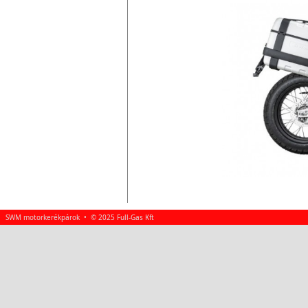
SWM motorkerékpárok • © 2025 Full-Gas Kft