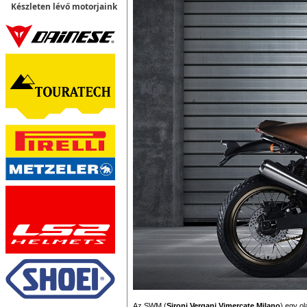
Készleten lévő motorjaink
Az SWM (
Sironi Vergani Vimercate Milano
) egy ol