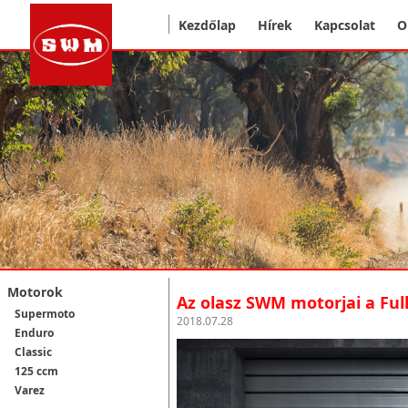
Kezdőlap
Hírek
Kapcsolat
O
Motorok
Az olasz SWM motorjai a Ful
Supermoto
2018.07.28
Enduro
Classic
125 ccm
Varez