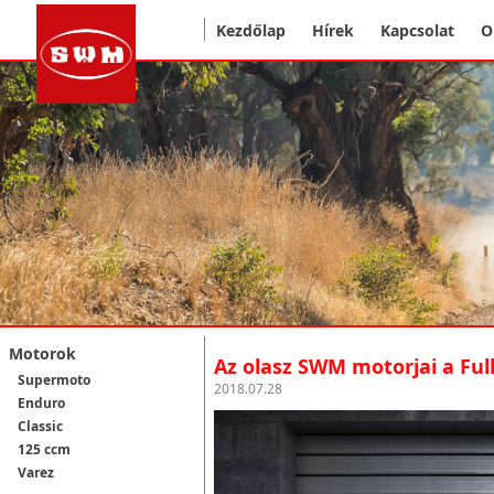
Kezdőlap
Hírek
Kapcsolat
O
Motorok
Az olasz SWM motorjai a Ful
Supermoto
2018.07.28
Enduro
Classic
125 ccm
Varez