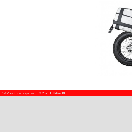
SWM motorkerékpárok • © 2025 Full-Gas Kft