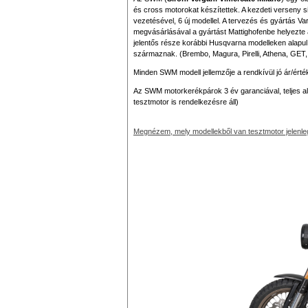
és cross motorokat készítettek. A kezdeti verseny 
vezetésével, 6 új modellel. A tervezés és gyártás 
megvásárlásával a gyártást Mattighofenbe helyezte
jelentős része korábbi Husqvarna modelleken alapul. 
származnak. (Brembo, Magura, Pirelli, Athena, GET, 
Minden SWM modell jellemzője a rendkívül jó ár/érté
Az SWM motorkerékpárok 3 év garanciával, teljes al
tesztmotor is rendelkezésre áll)
Megnézem, mely modellekből van tesztmotor jelenle