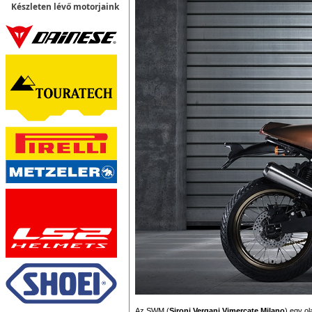
Készleten lévő motorjaink
Az SWM (
Sironi Vergani Vimercate Milano
) egy ol