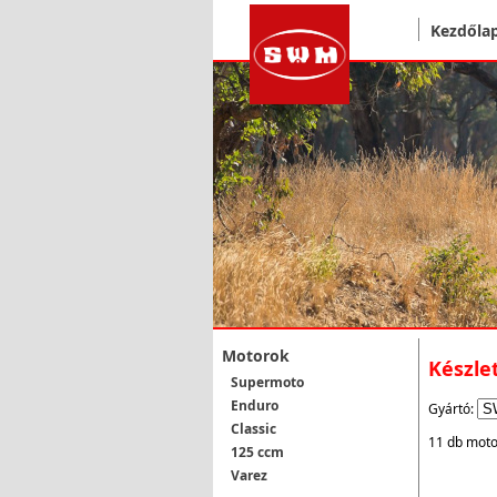
Kezdőla
Motorok
Készle
Supermoto
Enduro
Gyártó:
Classic
11 db moto
125 ccm
Varez