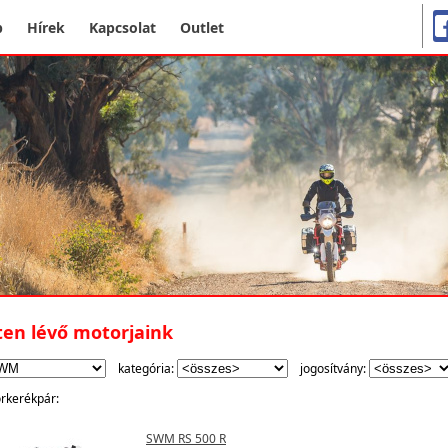
p
Hírek
Kapcsolat
Outlet
ten lévő motorjaink
kategória:
jogosítvány:
rkerékpár:
SWM RS 500 R