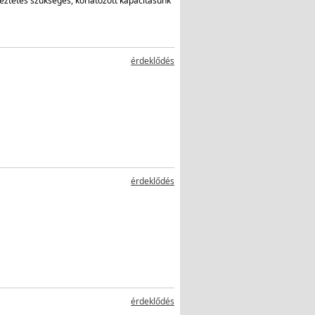
ztetés szükséges, korlátozott kapacitásunk
érdeklődés
érdeklődés
érdeklődés