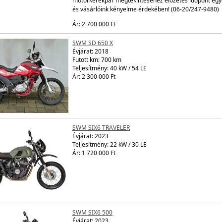
motorkerékpár megtekintéséhez előzetes időpont egye
és vásárlóink kényelme érdekében! (06-20/247-9480)
Ár: 2 700 000 Ft
SWM SD 650 X
Évjárat:
2018
Futott km: 700 km
Teljesítmény: 40 kW / 54 LE
Ár: 2 300 000 Ft
SWM SIX6 TRAVELER
Évjárat:
2023
Teljesítmény: 22 kW / 30 LE
Ár: 1 720 000 Ft
SWM SIX6 500
Évjárat:
2023