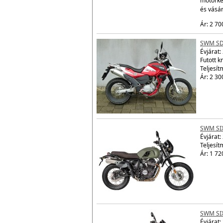
motorke
és vásá
Ár: 2 70
SWM SD
Évjárat:
Futott 
Teljesít
Ár: 2 30
SWM SI
Évjárat:
Teljesít
Ár: 1 72
SWM SI
Évjárat: