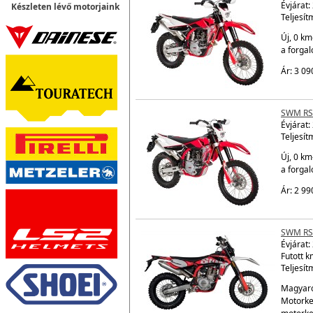
Évjárat:
Készleten lévő motorjaink
Teljesít
Új, 0 km
a forga
Ár: 3 09
SWM RS
Évjárat:
Teljesít
Új, 0 km
a forga
Ár: 2 99
SWM RS
Évjárat:
Futott k
Teljesít
Magyaro
Motorke