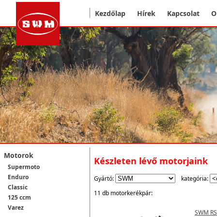
Kezdőlap
Hírek
Kapcsolat
O
Motorok
Készleten lévő motorjaink
Supermoto
Enduro
Gyártó:
kategória:
Classic
11 db motorkerékpár:
125 ccm
Varez
SWM RS