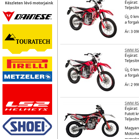
Évjárat:
Készleten lévő motorjaink
Teljesít
Új, 0 km
a forga
Ár: 3 09
SWM RS
Évjárat:
Teljesít
Új, 0 km
a forga
Ár: 2 99
SWM RS
Évjárat:
Futott k
Teljesít
Magyaro
Motorke