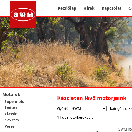
Kezdőlap
Hírek
Kapcsolat
O
Motorok
Készleten lévő motorjaink
Supermoto
Enduro
Gyártó:
kategória:
Classic
11 db motorkerékpár:
125 ccm
Varez
SWM RS