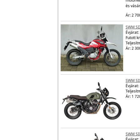
motorke
és vásá
Ár: 2 70
SWM SD
Évjárat:
Futott 
Teljesít
Ár: 2 30
SWM SI
Évjárat:
Teljesít
Ár: 1 72
SWM SI
Évjárat: