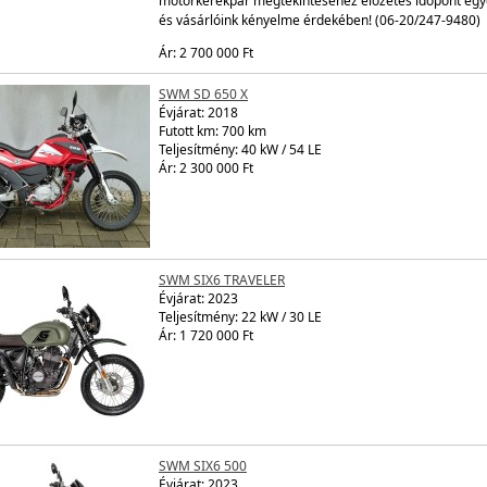
motorkerékpár megtekintéséhez előzetes időpont egye
és vásárlóink kényelme érdekében! (06-20/247-9480)
Ár: 2 700 000 Ft
SWM SD 650 X
Évjárat:
2018
Futott km: 700 km
Teljesítmény: 40 kW / 54 LE
Ár: 2 300 000 Ft
SWM SIX6 TRAVELER
Évjárat:
2023
Teljesítmény: 22 kW / 30 LE
Ár: 1 720 000 Ft
SWM SIX6 500
Évjárat:
2023