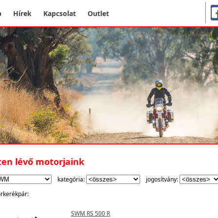
p
Hírek
Kapcsolat
Outlet
ten lévő motorjaink
kategória:
jogosítvány:
rkerékpár:
SWM RS 500 R