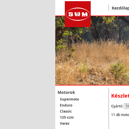
Kezdőla
Motorok
Készle
Supermoto
Enduro
Gyártó:
Classic
11 db moto
125 ccm
Varez