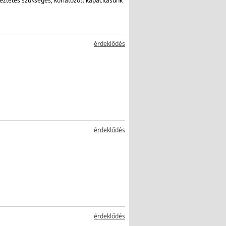
ztetés szükséges, korlátozott kapacitásunk
érdeklődés
érdeklődés
érdeklődés