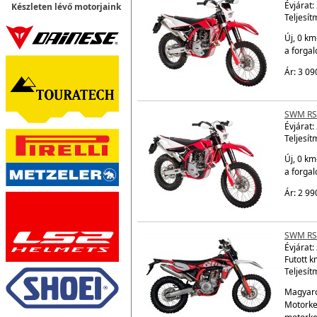
Évjárat:
Készleten lévő motorjaink
Teljesít
Új, 0 km
a forga
Ár: 3 09
SWM RS
Évjárat:
Teljesít
Új, 0 km
a forga
Ár: 2 99
SWM RS
Évjárat:
Futott k
Teljesít
Magyaro
Motorke