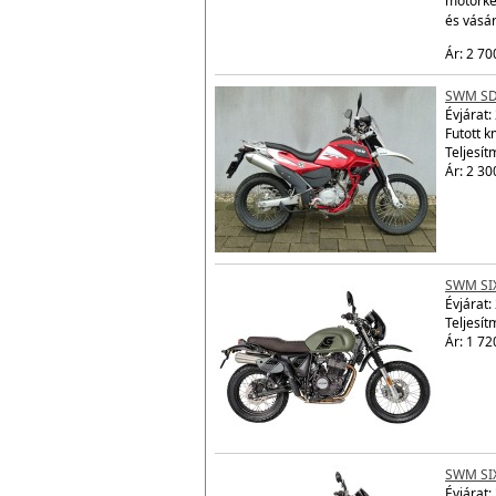
motorke
és vásá
Ár: 2 70
SWM SD
Évjárat:
Futott 
Teljesít
Ár: 2 30
SWM SI
Évjárat:
Teljesít
Ár: 1 72
SWM SI
Évjárat: