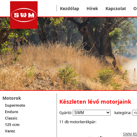
Kezdőlap
Hírek
Kapcsolat
O
Motorok
Készleten lévő motorjaink
Supermoto
Enduro
Gyártó:
kategória:
Classic
11 db motorkerékpár:
125 ccm
Varez
SWM RS