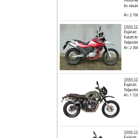
motorke
és vásá
Ár: 2 70
SWM SD
Évjárat:
Futott 
Teljesít
Ár: 2 30
SWM SI
Évjárat:
Teljesít
Ár: 1 72
SWM SI
Évjárat: