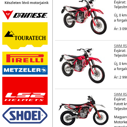
Évjárat:
Készleten lévő motorjaink
Teljesít
Új, 0 km
a forga
Ár: 3 09
SWM RS
Évjárat:
Teljesít
Új, 0 km
a forga
Ár: 2 99
SWM RS
Évjárat:
Futott k
Teljesít
Magyaro
Motorke