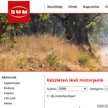
Kezdőlap
Hírek
Kapcsolat
O
Motorok
Készleten lévő motorjaink
Supermoto
Enduro
Gyártó:
kategória:
Classic
11 db motorkerékpár:
125 ccm
Varez
SWM RS