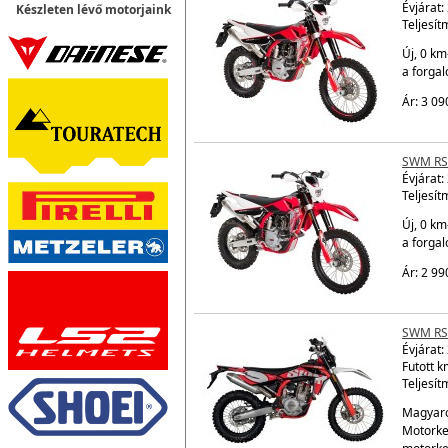
Évjárat:
Készleten lévő motorjaink
Teljesít
Új, 0 km
a forga
Ár: 3 09
SWM RS
Évjárat:
Teljesít
Új, 0 km
a forga
Ár: 2 99
SWM RS
Évjárat:
Futott k
Teljesít
Magyaro
Motorke