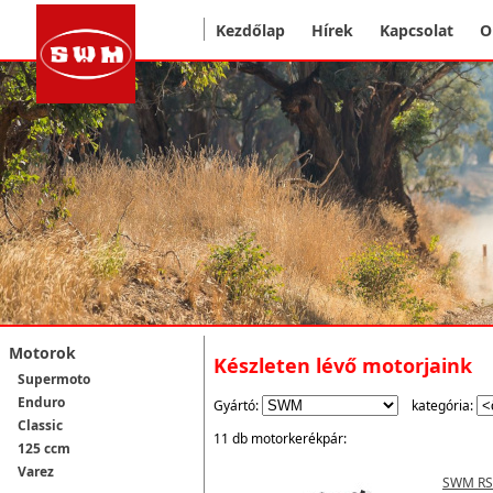
Kezdőlap
Hírek
Kapcsolat
O
Motorok
Készleten lévő motorjaink
Supermoto
Enduro
Gyártó:
kategória:
Classic
11 db motorkerékpár:
125 ccm
Varez
SWM RS