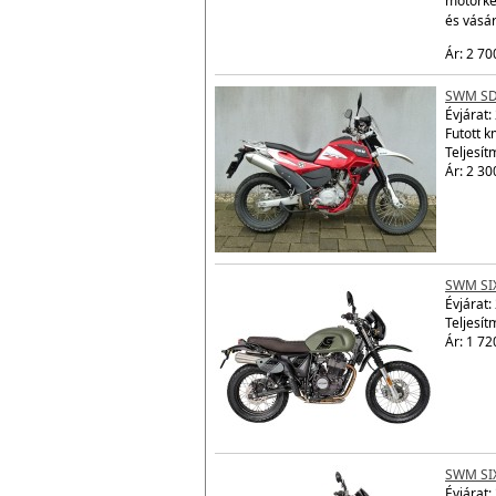
motorke
és vásá
Ár: 2 70
SWM SD
Évjárat:
Futott 
Teljesít
Ár: 2 30
SWM SI
Évjárat:
Teljesít
Ár: 1 72
SWM SI
Évjárat: